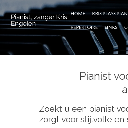
Ga
direct
HOME
KRIS PLAYS PIA
Pianist, zanger Kris
naar
Engelen
de
REPERTOIRE
LINKS
C
hoofdinhoud
Pianist vo
a
Zoekt u een pianist voo
zorgt voor stijlvolle 