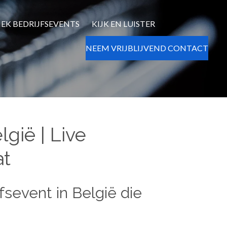
IEK BEDRIJFSEVENTS
KIJK EN LUISTER
NEEM VRIJBLIJVEND CONTACT
lgië | Live
at
jfsevent in België die