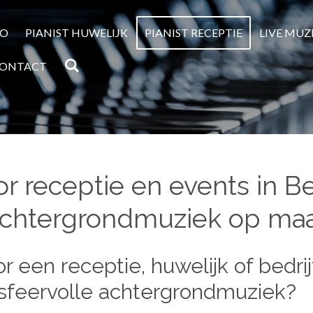
NO
PIANIST HUWELIJK
PIANIST RECEPTIE
LIVE MUZ
ONTACT
or receptie en events in Be
chtergrondmuziek op ma
r een receptie, huwelijk of bedri
en sfeervolle achtergrondmuziek?